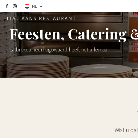
NL
Feesten, Catering &
La brocca heerhugowaard heeft het allemaal
Wist u da