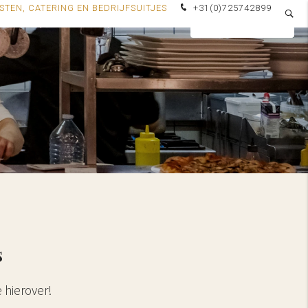
STEN, CATERING EN BEDRIJFSUITJES
+31(0)725742899
HALEN
LOCATIE
OVER ONS
RESERVEREN
s
 hierover!