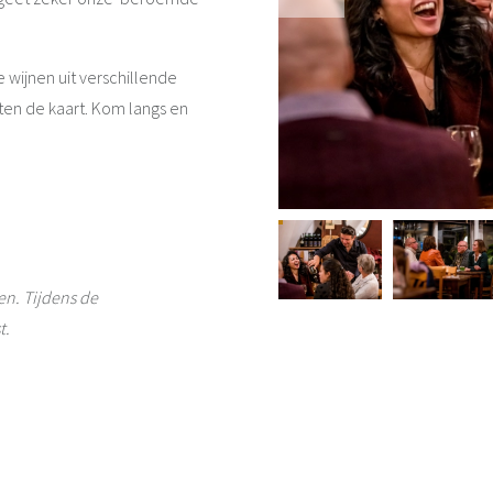
wijnen uit verschillende
iten de kaart. Kom langs en
en. Tijdens de
t.